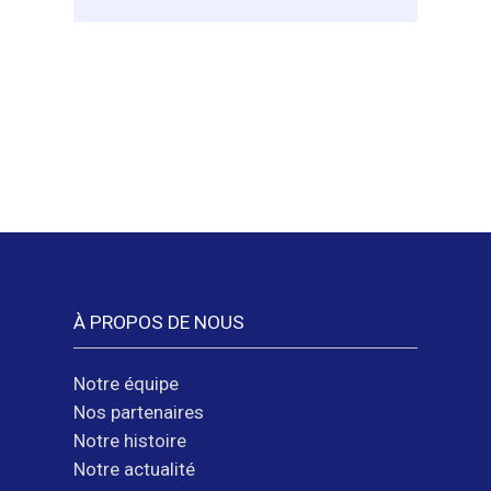
Des
visières
solidaires
contre
le
COVID
grâce
aux
jeunes
de
Bellesagne
À PROPOS DE NOUS
Notre équipe
Nos partenaires
Notre histoire
Notre actualité