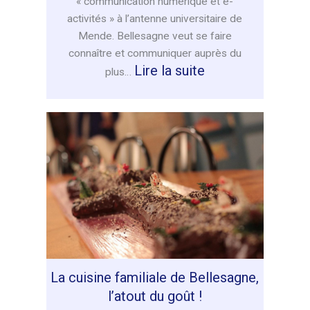
« communication numérique et e-
activités » à l’antenne universitaire de
Mende. Bellesagne veut se faire
connaître et communiquer auprès du
:
Lire la suite
plus…
Un
logo
et
un
site
internet
pour
Bellesagne
La cuisine familiale de Bellesagne,
l’atout du goût !