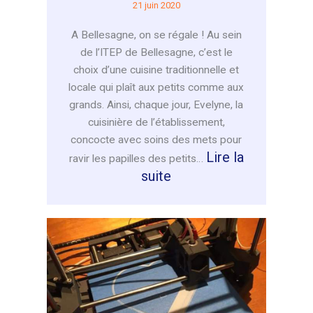
21 juin 2020
A Bellesagne, on se régale ! Au sein
de l’ITEP de Bellesagne, c’est le
choix d’une cuisine traditionnelle et
locale qui plaît aux petits comme aux
grands. Ainsi, chaque jour, Evelyne, la
cuisinière de l’établissement,
concocte avec soins des mets pour
Lire la
ravir les papilles des petits…
:
suite
La
cuisine
familiale
de
Bellesagne,
l’atout
du