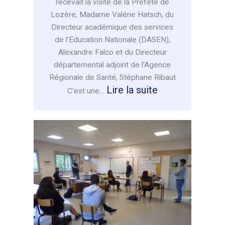
recevait la visite de la Préfète de
Lozère, Madame Valérie Hatsch, du
Directeur académique des services
de l’Education Nationale (DASEN),
Alexandre Falco et du Directeur
départemental adjoint de l’Agence
Régionale de Santé, Stéphane Ribaut
:
Lire la suite
C’est une…
Visite
de
la
Préfète
et
du
Directeur
académique
des
services