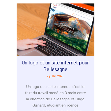
Handiwork
Bellesagne
:
faciliter
la
découverte
professionnelle
des
jeunes
Un logo et un site internet pour
Bellesagne
9 juillet 2020
Un logo et un site internet : c’est le
fruit du travail mené en 3 mois entre
la direction de Bellesagne et Hugo
Guinard, étudiant en licence